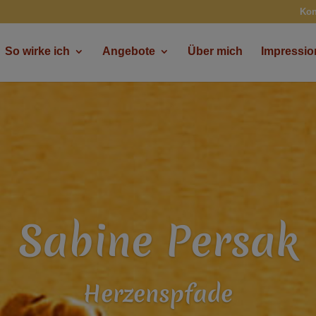
Kon
So wirke ich
Angebote
Über mich
Impressi
Sabine Persak
Herzenspfade