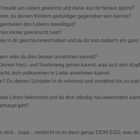
 Freude am Leben gewinnst und diese aus dir heraus spürst?
ren, du deinen Kindern geduldiger gegenüber sein kannst?
legenheiten des Lebens bewältigst?
chon immer gewünscht hast?
ale in dir geschlummert haben und du dir nun dadurch ein gan
gern oder du dies besser annehmen kannst?
 Deinen Herz- und Seelenweg gehen kannst, was sich dein Kopf
nscht, dich vollkommen in Liebe annehmen kannst.
te? Du deinen Schöpfer in dir erkennst und verstehst ihn zu n
 das Leben bekommst und du dich ständig neu bewundern kanns
berhaupt gibt?
für dich…hups…vielleicht ist es dann genau DEIN EGO, was dich