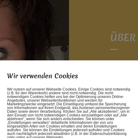
ÜBER
Ich begleit
Wir verwenden Cookies
Herzen, die
Lebenssituat
Wir nutzen auf unserer Webseite Cookies. Einige Cookies sind notwendig
Herz- und Se
(z.B. für den Warenkorb) andere sind nicht notwendig. Die nicht-
notwendigen Cookies helfen uns bei der Optimierung unseres Online-
Angebotes, unserer Webseitenfunktionen und werden für
wahrhaft glü
Marketingzwecke eingesetzt. Die Einwilligung umfasst die Speicherung
von Informationen auf Ihrem Endgerät, das Auslesen personenbezogener
Liebe, Freud
Daten sowie deren Verarbeitung. Klicken Sie auf „Alle akzeptieren“, um in
den Einsatz von nicht notwendigen Cookies einzuwilligen oder auf „Alle
Kinder vers
ablehnen“, wenn Sie sich anders entscheiden. Sie können unter
„Einstellungen verwalten“ detaillierte Informationen der von uns
eingesetzten Arten von Cookies erhalten und deren Einstellungen
fördern möch
aufrufen. Sie können die Einstellungen jederzeit aufrufen und Cookies
auch nachträglich jederzeit abwählen (z.B. in der Datenschutzerklärung
Beziehungen
oder unten auf unserer Webseite).