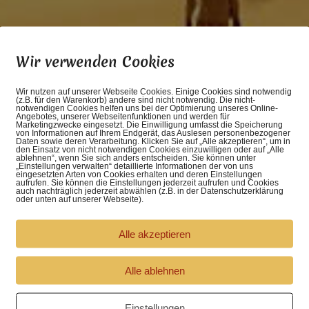
Wir verwenden Cookies
Wir nutzen auf unserer Webseite Cookies. Einige Cookies sind notwendig
(z.B. für den Warenkorb) andere sind nicht notwendig. Die nicht-
notwendigen Cookies helfen uns bei der Optimierung unseres Online-
Angebotes, unserer Webseitenfunktionen und werden für
Marketingzwecke eingesetzt. Die Einwilligung umfasst die Speicherung
von Informationen auf Ihrem Endgerät, das Auslesen personenbezogener
Daten sowie deren Verarbeitung. Klicken Sie auf „Alle akzeptieren“, um in
den Einsatz von nicht notwendigen Cookies einzuwilligen oder auf „Alle
für Wüsten-Rückkehrer
ablehnen“, wenn Sie sich anders entscheiden. Sie können unter
„Einstellungen verwalten“ detaillierte Informationen der von uns
eingesetzten Arten von Cookies erhalten und deren Einstellungen
aufrufen. Sie können die Einstellungen jederzeit aufrufen und Cookies
auch nachträglich jederzeit abwählen (z.B. in der Datenschutzerklärung
oder unten auf unserer Webseite).
ie Wüste begleiten durfte
oder auch als
Kurzbegleitung zu 
Alle akzeptieren
s
(Verlängerung ist nach Absprache möglich)
Alle ablehnen
ding
Einstellungen