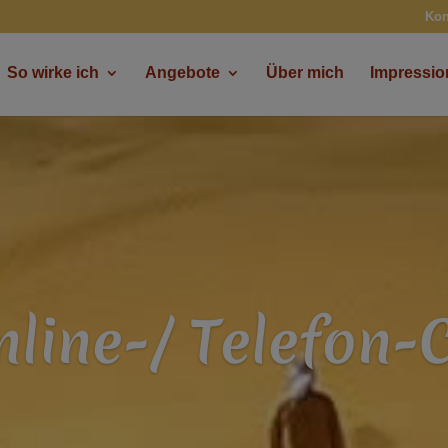
Kon
So wirke ich
Angebote
Über mich
Impressi
nline-/ Telefon-