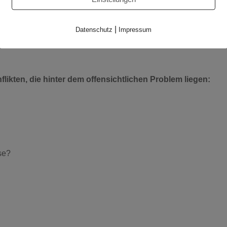
|
Datenschutz
Impressum
ikten, die hinter dem offensichtlichen Problem liegen:
se?